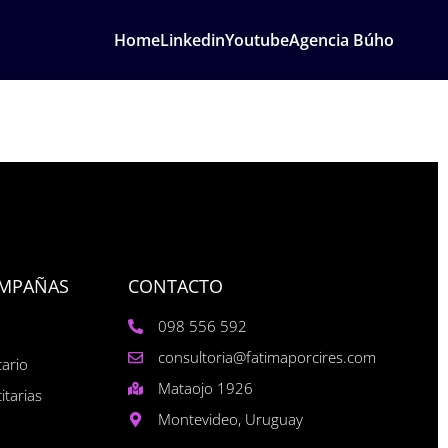
Home
Linkedin
Youtube
Agencia Búho
AMPAÑAS
CONTACTO
098 556 592
consultoria@fatimaporcires.com
tario
Mataojo 1926
itarias
Montevideo, Uruguay