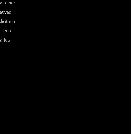
ontenido
ativas
licitaria
eleria
tarios