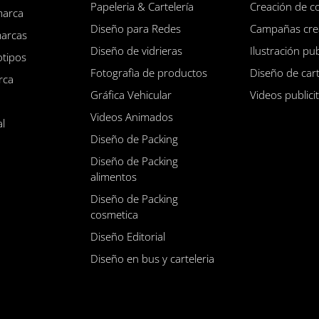
Papeleria & Cartelería
Creación de c
marca
Diseño para Redes
Campañas cre
marcas
Diseño de vidrieras
Ilustración pub
otipos
Fotografìa de productos
Diseño de cart
rca
Gráfica Vehicular
Videos publici
Videos Animados
al
Diseño de Packing
Diseño de Packing
alimentos
Diseño de Packing
cosmetica
Diseño Editorial
Diseño en bus y carteleria